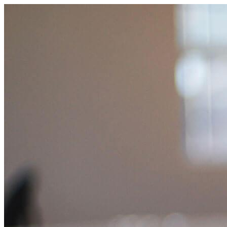
Videre
til
indhold