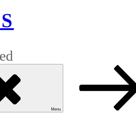
pS
hed
Menu