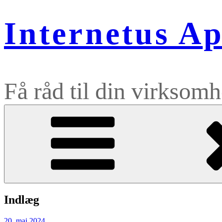
Internetus A
Få råd til din virksom
Indlæg
Udgivet
20. maj 2024